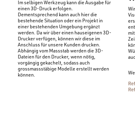
Im selbigen Werkzeug kann die Ausgabe für
einen 3D-Druck erfolgen.
Wir
Dementsprechend kann auch hier die
Vis
bestehende Situation oder ein Projekt in
er
einer bestehenden Umgebung ergänzt
ent
werden. Da wir über einen hauseigenen 3D-
mit
Drucker verfügen, können wir diese im
Zei
Anschluss für unsere Kunden drucken.
kön
Abhängig vom Massstab werden die 3D-
Wü
Dateien für den Drucker, wenn nötig,
auc
vorgängig gekachelt, sodass auch
grossmassstäbige Modelle erstellt werden
Wei
können.
Re
Re