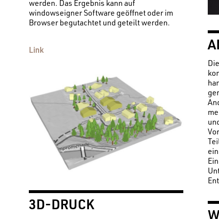
werden. Das Ergebnis kann auf
windowseigner Software geöffnet oder im
Browser begutachtet und geteilt werden.
A
Link
Die
kon
han
ge
And
me
und
Vor
Te
ein
Ein
Un
En
3D-DRUCK
W